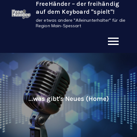
FreeHänder – der freihändig
Skip
auf dem Keyboard "spielt"!
to
der etwas andere "Alleinunterhalter" für die
content
Region Main-Spessart
...was gibt's Neues (Home)